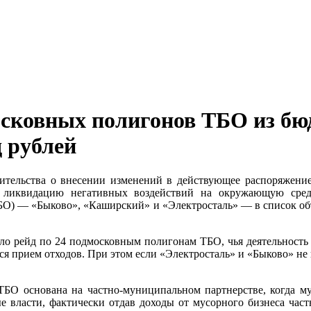
сковных полигонов ТБО из бю
д рублей
тельства о внесении изменений в действующее распоряжение 
 ликвидацию негативных воздействий на окружающую среду
О) — «Быково», «Каширский» и «Электросталь» — в список объ
о рейд по 24 подмосковным полигонам ТБО, чья деятельность не
лся прием отходов. При этом если «Электросталь» и «Быково» н
 ТБО основана на частно-муниципальном партнерстве, когда м
 власти, фактически отдав доходы от мусорного бизнеса част