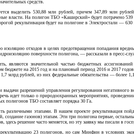
значительных средств.
тся выделить 530,88 млн рублей, причем 347,89 млн рублей
ные власти. На полигон ТБО «Каширский» будет потрачено 539 
рогой рекультивация будет на полигоне в Электростали — 630 
изоляцию отходов в целях предотвращения попадания вредных
гидроизоляцию поверхности полигона, — рассказали в пресс-с
ратить, являются значительной частью бюджетных ассигнова
м бюджете на 2015 год и на плановый период 2016 и 2017 годов
1,7 млрд рублей, из них федеральные обязательства — более 1,1
 и выдачи разрешений управления регулирования негативного 
речь идет только о природоохранных мероприятиях, проведении 
ых полигонов ТБО составляет порядка 30 Га.
ть различными этапами. В нашем проекте рекультивация пойде
вой, создание газонов) этапам. Эти три полигона первые, осталь
, здесь решение часто меняется, но эту заявку мы писали в гос
рекультивацию 23 полигонов, но сам Минфин в условиях эконо