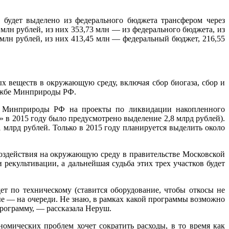
 будет выделено из федерального бюджета трансфером через
млн рублей, из них 353,73 млн — из федерального бюджета, из
млн рублей, из них 413,45 млн — федеральный бюджет, 216,55
 веществ в окружающую среду, включая сбор биогаза, сбор и
лужбе Минприроды РФ.
ний Минприроды РФ на проекты по ликвидации накопленного
» в 2015 году было предусмотрено выделение 2,8 млрд рублей).
 млрд рублей. Только в 2015 году планируется выделить около
воздействия на окружающую среду в правительстве Московской
рекультивации, а дальнейшая судьба этих трех участков будет
т по техническому (ставится оборудование, чтобы откосы не
ные — на очереди. Не знаю, в рамках какой программы возможно
программу, — рассказала Неруш.
мических проблем хочет сократить расходы, в то время как