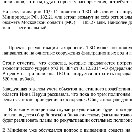
полигонов, которая, судя по проекту распоряжения, потребует 
На рекультивацию 10,9 Га полигона ТБО «Быково» планируе
Минприроды РФ. 182,21 млн затрат возьмут на себя региональ
бюджета Московской области (МО) — 185,27 млн. Наиболее до
млн — региональный.
— Проекты рекультивации захоронения ТБО включают полную 
направление на очистные сооружения фильтрационных вод и 
Стоит отметить, что средства, которые предлагается пот
экологического ущерба (ФЗ №-384 от 01.12.2014 «О федерально
В целом на три полигона ТБО планируется потратить порядка 
520 млн рублей.
Заведующая отделом учета объектов негативного воздействия
области Инна Неруш рассказала, что пока по трем полигонам 
решаться после приведения их в порядок. Общая площадь данн
— В каждом конкретном случае рекультивация будет проходи
ползли, ведется сбор биогаза) и биологическому (засыпка тра
будет реализовать планы по рекультивации остальных полигонов
В Минфине уже обсуждался вопрос о выделении средств на 