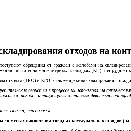
кладирования отходов на кон
оступают обращения от граждан с жалобами на складировани
жанию чистоты на контейнерных площадках (КП) и затрудняет в
ым отходам (ТКО) и КГО, а также правила складирования отходо
ительские свойства в процессе их использования физическими
сятся отходы, образующиеся в процессе деятельности юридич
алл, стекло, пластмасса.
ные в местах накопления твердых коммунальных отходов (на
щего ремонта жилых помещений (например, куски обоев), са