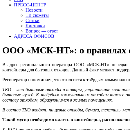
ПРЕСС-ЦЕНТР
Новости
ТВ сюжеты
Статьи
Листовки
Вопрос — ответ
АДРЕСА ОФИСОВ
ООО «МСК-НТ»: о правилах с
В адрес регионального оператора ООО «МСК-НТ» нередко п
контейнеры для бытовых отходов. Данный факт мешает поддер
Регоператор напоминает, что относится к твёрдым коммунальн
ТКО – это бытовые отходы и товары, утратившие свои потреб
бытовых нужд. К твёрдым коммунальным отходам также отно
составу отходам, образующимся в жилых помещениях.
В состав ТКО входят: пищевые отходы, бумага, текстиль, мет
Такой мусор необходимо класть в контейнеры, расположен
К КГО относится мебель, бытовая техника, отходы от теку