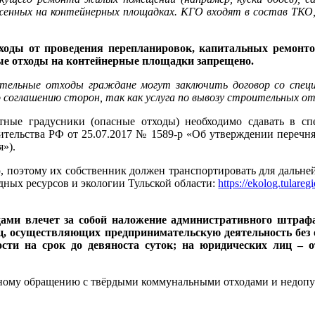
оженных на контейнерных площадках. КГО входят в состав ТКО,
тходы от проведения перепланировок, капитальных ремонто
е отходы на контейнерные площадки запрещено.
тельные отходы граждане могут заключить договор со специа
о соглашению сторон, так как услуга по вывозу строительных от
тные градусники (опасные отходы) необходимо сдавать в сп
ительства РФ от 25.07.2017 № 1589-р «Об утверждении перечня 
»).
 поэтому их собственник должен транспортировать для дальней
ных ресурсов и экологии Тульской области:
https://ekolog.tulareg
ми влечет за собой наложение административного штрафа
ц, осуществляющих предпринимательскую деятельность без о
ости на срок до девяноста суток; на юридических лиц – 
ому обращению с твёрдыми коммунальными отходами и недопу