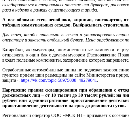
складироваться в специальных отсеках или бункерах, распол
раза в неделю в рамках существующего тарифа.
А вот обломки стен, пеноблоки, кирпичи, гипсокартон, о
твёрдых коммунальных отходов. Выбрасывать строительны
Для того, чтобы правильно вывезти и утилизировать строи
оператору и заказать отдельный бункер. Цена определяется п
Батарейки, аккумуляторы, люминесцентные лампочки и рту
отправлять в один бак с другим мусором (Распоряжение Прав
входят полезные компоненты, захоронение которых запрещается
Отработанные автомобильные шины не подлежат захоронению,
пунктов приёма шин размещены на сайте Министерства природ
защита»:
https://vk.com/topic-58975008_49279041
.
Нарушение правил складирования при обращении с отхода
должностных лиц – от 10 тысяч до 30 тысяч рублей; на ли
рублей или административное приостановление деятельн
приостановление деятельности на срок до девяноста суток.
Региональный оператор ООО «МСК-НТ» призывает к осознанн