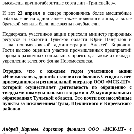
высажены крупногабаритные сорта лип «Гринспайер».
И вот
23 апреля
в сквере проводились более масштабные
работы: еще на одной аллее также появились липы, а возле
братской могилы были высажены голубые ели.
Поддержать участников акции приехали министр природных
ресурсов и экологии Тульской области Юрий Панфилов и
глава новомосковской администрации Алексей Бирюлин.
Гости высоко оценили участие промышленных предприятий
города в различных социальных проектах, а также их вклад в
укрепление зеленого фонда Новомосковска.
Отрадно, что с каждым годом участников акции
«Новомосковск, дыши!» становится больше. Сегодня к ней
присоединился и региональный оператор ООО «МСК-НТ»,
который осуществляет деятельность по обращению с
твердыми коммунальными отходами в 23 муниципальных
образованиях Тульской области. Это почти все населённые
пункты за исключением Тулы, Щёкинского и Киреевского
районов.
Андрей Карпеев, директор филиала ООО «МСК-НТ» в