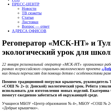
ПРЕСС-ЦЕНТР
Новости
ТВ сюжеты
Статьи
Листовки
Вопрос — ответ
АДРЕСА ОФИСОВ
Регоператор «МСК-НТ» и Туль
экологический урок для школ
22 января региональный оператор «МСК-НТ» организовал рабо
рамках всероссийского социально-экологического проекта
«Доб
них деньги перечислят для помощи детям с особенностями раз
Помимо традиционной погрузки крышечек, руководитель 
«СОШ № 2» (г. Донской) экологический урок. Ребята узнал
использовать для изготовления новых изделий. Екатерина
помогут ежедневно заботиться об окружающей среде.
Учащиеся МБОУ «Центр образования № 4», МБОУ «СОШ № 2» (г
«Добрые крышечки».