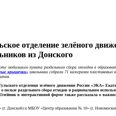
ское отделение зелёного движ
ьников из Донского
ту мобильного пункта раздельного сбора отходов в образоват
рые крышечки»
школьники собрали 71 килограмм пластиковых 
вития.
Тульского отделения зелёного движения России «ЭКА» Ека
и о пользе раздельного сбора отходов и рациональном исполь
 Олейник в интерактивной форме также рассказала о важнос
. Донской) и МБОУ «Центр образования № 10» (г. Новомосковск