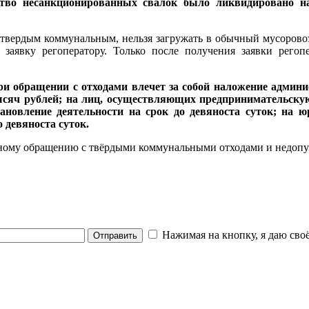
тво несанкционированных свалок было ликвидировано на
 твердым коммунальным, нельзя загружать в обычный мусоровоз
аявку регоператору. Только после получения заявки регопе
и обращении с отходами влечет за собой наложение админи
ысяч рублей; на лиц, осуществляющих предпринимательскую 
новление деятельности на срок до девяноста суток; на 
 девяноста суток.
ому обращению с твёрдыми коммунальными отходами и недопу
Нажимая на кнопку, я даю своё
Отправить