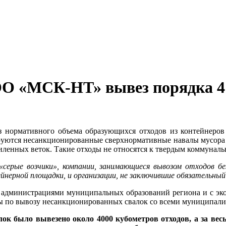
ООО «МСК-НТ» вывез порядка 4
нормативного объема образующихся отходов из контейнеров 
руются несанкционированные сверхнормативные навалы мусора
иленных веток. Такие отходы не относятся к твердым коммуналь
серые возчики», компании, занимающиеся вывозом отходов б
йнерной площадки, и организации, не заключившие обязательный
администрациями муниципальных образований региона и с эко
ы по вывозу несанкционированных свалок со всеми муниципалит
ок было вывезено около 4000 кубометров отходов, а за вес